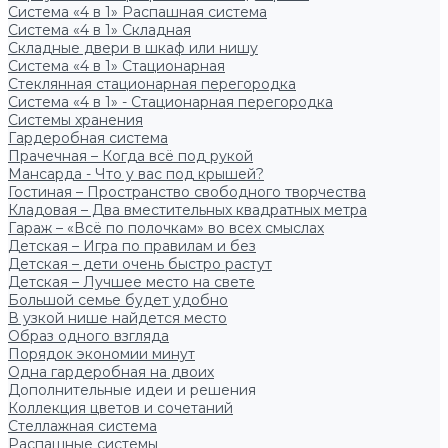
Система «4 в 1» Распашная система
Система «4 в 1» Складная
Складные двери в шкаф или нишу
Система «4 в 1» Стационарная
Стеклянная стационарная перегородка
Система «4 в 1» - Стационарная перегородка
Системы хранения
Гардеробная система
Прачечная – Когда всё под рукой
Мансарда - Что у вас под крышей?
Гостиная – Пространство свободного творчества
Кладовая – Два вместительных квадратных метра
Гараж – «Всё по полочкам» во всех смыслах
Детская – Игра по правилам и без
Детская – дети очень быстро растут
Детская – Лучшее место на свете
Большой семье будет удобно
В узкой нише найдется место
Образ одного взгляда
Порядок экономии минут
Одна гардеробная на двоих
Дополнительные идеи и решения
Коллекция цветов и сочетаний
Стеллажная система
Распашные системы