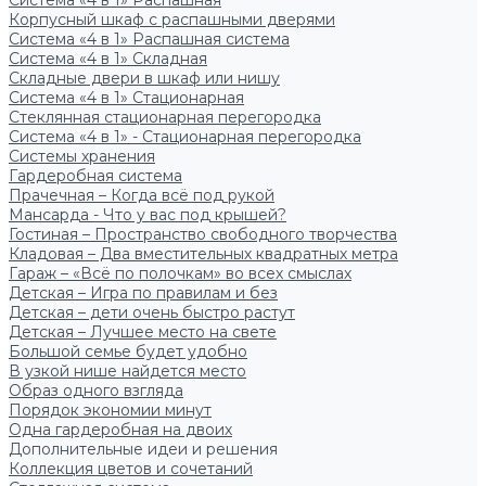
Система «4 в 1» Распашная
Корпусный шкаф с распашными дверями
Система «4 в 1» Распашная система
Система «4 в 1» Складная
Складные двери в шкаф или нишу
Система «4 в 1» Стационарная
Стеклянная стационарная перегородка
Система «4 в 1» - Стационарная перегородка
Системы хранения
Гардеробная система
Прачечная – Когда всё под рукой
Мансарда - Что у вас под крышей?
Гостиная – Пространство свободного творчества
Кладовая – Два вместительных квадратных метра
Гараж – «Всё по полочкам» во всех смыслах
Детская – Игра по правилам и без
Детская – дети очень быстро растут
Детская – Лучшее место на свете
Большой семье будет удобно
В узкой нише найдется место
Образ одного взгляда
Порядок экономии минут
Одна гардеробная на двоих
Дополнительные идеи и решения
Коллекция цветов и сочетаний